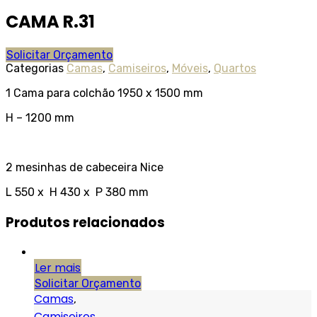
CAMA R.31
Solicitar Orçamento
Categorias
Camas
,
Camiseiros
,
Móveis
,
Quartos
1 Cama para colchão 1950 x 1500 mm
H – 1200 mm
2 mesinhas de cabeceira Nice
L 550 x H 430 x P 380 mm
Produtos relacionados
Ler mais
Solicitar Orçamento
Camas
,
Camiseiros
,