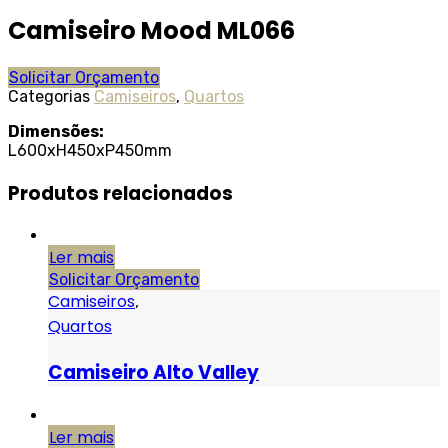
Camiseiro Mood ML066
Solicitar Orçamento
Categorias
Camiseiros
,
Quartos
Dimensões:
L600xH450xP450mm
Produtos relacionados
Ler mais
Solicitar Orçamento
Camiseiros
,
Quartos
Camiseiro Alto Valley
Ler mais