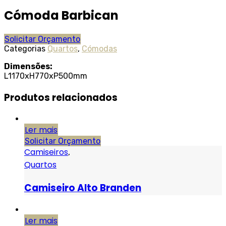
Cómoda Barbican
Solicitar Orçamento
Categorias
Quartos
,
Cómodas
Dimensões:
L1170xH770xP500mm
Produtos relacionados
Ler mais
Solicitar Orçamento
Camiseiros
,
Quartos
Camiseiro Alto Branden
Ler mais