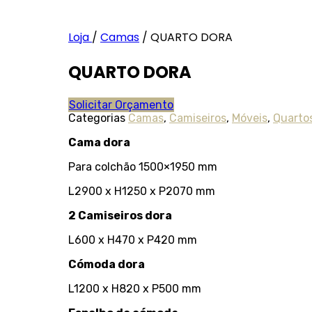
Loja
/
Camas
/
QUARTO DORA
QUARTO DORA
Solicitar Orçamento
Categorias
Camas
,
Camiseiros
,
Móveis
,
Quarto
Cama dora
Para colchão 1500×1950 mm
L2900 x H1250 x P2070 mm
2 Camiseiros dora
L600 x H470 x P420 mm
Cómoda dora
L1200 x H820 x P500 mm