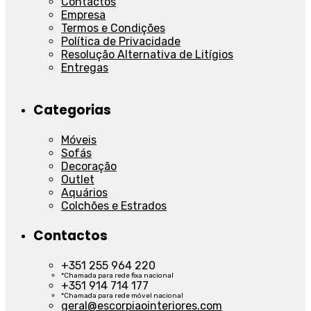
Contactos
Empresa
Termos e Condições
Política de Privacidade
Resolução Alternativa de Litígios
Entregas
Categorias
Móveis
Sofás
Decoração
Outlet
Aquários
Colchões e Estrados
Contactos
+351 255 964 220
*Chamada para rede fixa nacional
+351 914 714 177
*Chamada para rede móvel nacional
geral@escorpiaointeriores.com