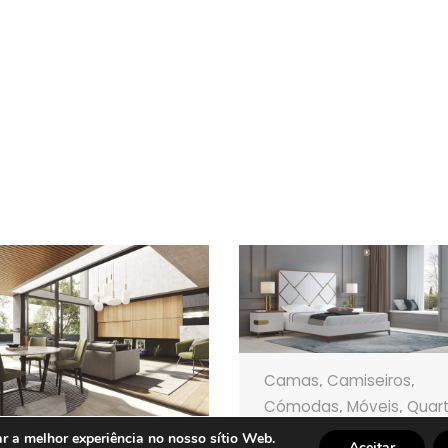
Camas
Camiseiros
,
,
Cómodas
Móveis
Quar
,
,
QUARTO SIRIO SONHOS
ar a melhor experiência no nosso sítio Web.
Aceitar