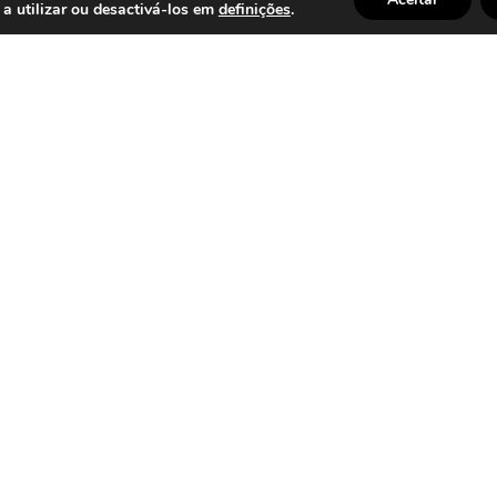
is
Sala de Jantar
Salas
,
,
a utilizar ou desactivá-los em
definições
.
de Jantar Yarkon
ias
Contactos
+351 255 964 220
*Chamada para rede fixa nacional
+351 914 714 177
o
*Chamada para rede móvel nacional
geral@escorpiaointeriores.co