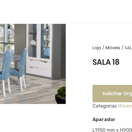
Loja
/
Móveis
/
SAL
SALA 18
Solicitar O
Categorias
Móvei
Aparador
L1950 mm x H90