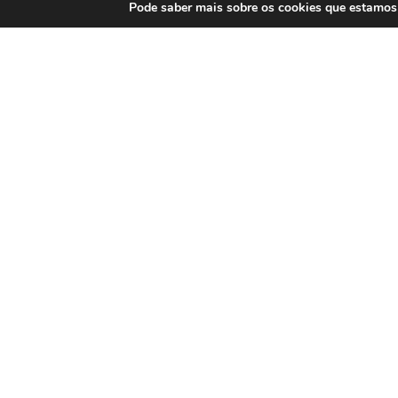
Móve
Pode saber mais sobre os cookies que estamos 
QUARTO LARA
Sala 
Informações
Categor
Contactos
Móveis
Empresa
Sofás
Termos e Condições
Decoraçã
Política de Privacidade
Outlet
Resolução Alternativa de Litígios
Aquários