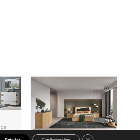
tos
Fechar o banner do cook
Rejeitar
Configurações