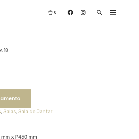
0
A 18
rçamento
s
,
Salas
,
Sala de Jantar
0 mm x P450 mm