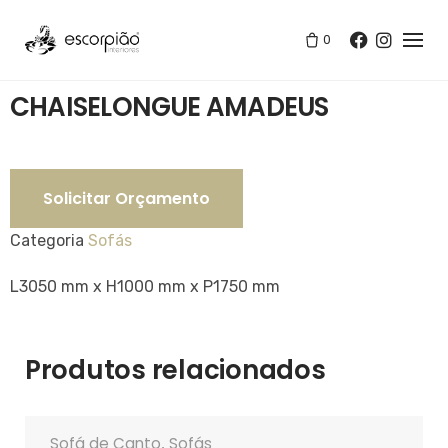
Skip
to
0
Loja
/
Sofás
/
CHAISELONGUE AMADEUS
content
CHAISELONGUE AMADEUS
Solicitar Orçamento
Categoria
Sofás
L3050 mm x H1000 mm x P1750 mm
Produtos relacionados
Sofá de Canto
Sofás
,