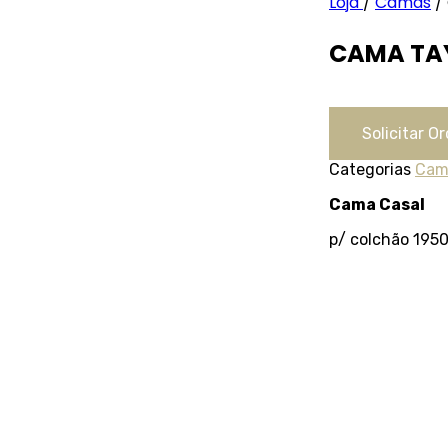
Loja
/
Camas
/
CAMA TA
Solicitar 
Categorias
Cam
Cama Casal
p/ colchão 19