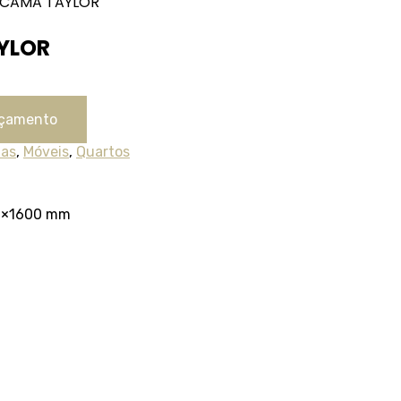
CAMA TAYLOR
YLOR
Orçamento
as
,
Móveis
,
Quartos
50×1600 mm