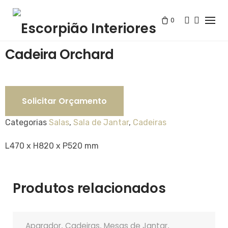
Skip
to
0
Loja
/
Salas
/
Cadeira Orchard
content
Cadeira Orchard
Solicitar Orçamento
Categorias
Salas
,
Sala de Jantar
,
Cadeiras
L470 x H820 x P520 mm
Produtos relacionados
Aparador
Cadeiras
Mesas de Jantar
,
,
,