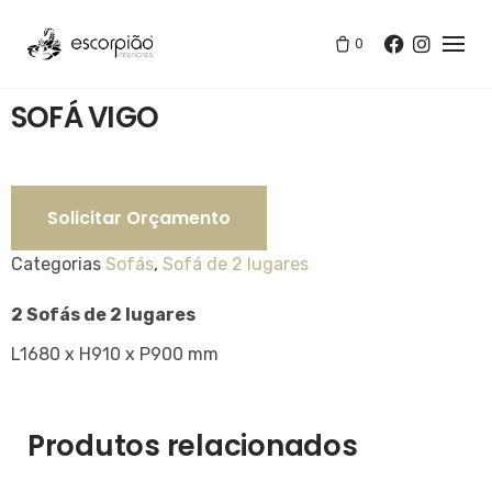
Skip
to
0
Loja
/
Sofás
/
SOFÁ VIGO
content
SOFÁ VIGO
Solicitar Orçamento
Categorias
Sofás
,
Sofá de 2 lugares
2 Sofás de 2 lugares
L1680 x H910 x P900 mm
Produtos relacionados