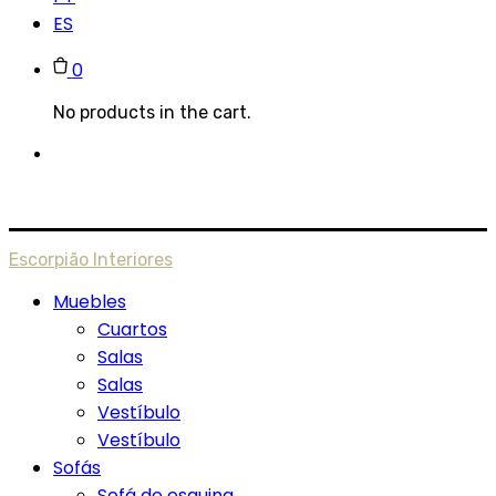
ES
0
No products in the cart.
Escorpião Interiores
Muebles
Cuartos
Salas
Salas
Vestíbulo
Vestíbulo
Sofás
Sofá de esquina