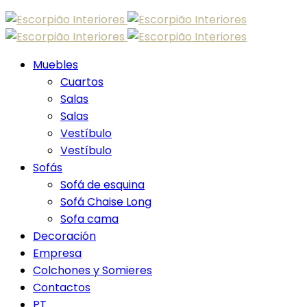
Skip
to
content
Muebles
Cuartos
Salas
Salas
Vestíbulo
Vestíbulo
Sofás
Sofá de esquina
Sofá Chaise Long
Sofa cama
Decoración
Empresa
Colchones y Somieres
Contactos
PT