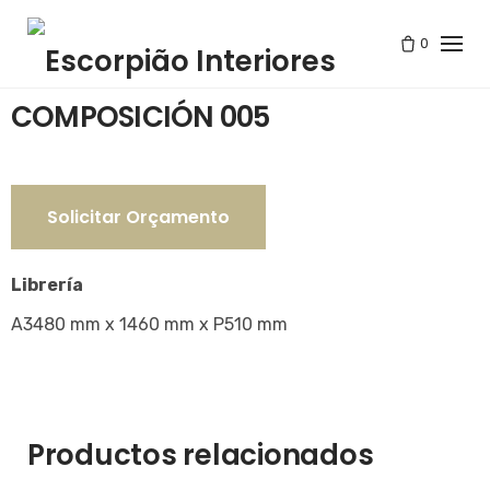
Skip
to
0
Tienda
/
COMPOSICIÓN 005
content
COMPOSICIÓN 005
Solicitar Orçamento
Librería
A3480 mm x 1460 mm x P510 mm
Productos relacionados