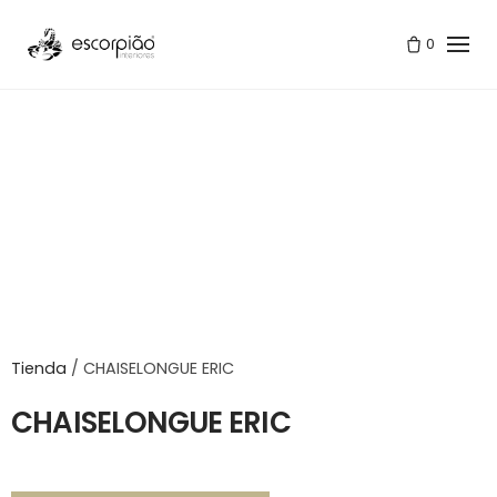
Skip
to
0
content
Tienda
/
CHAISELONGUE ERIC
CHAISELONGUE ERIC