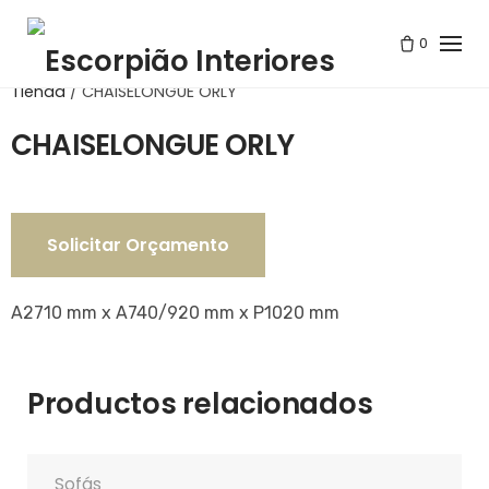
S
k
0
i
Tienda
/
CHAISELONGUE ORLY
p
t
CHAISELONGUE ORLY
o
c
o
n
Solicitar Orçamento
t
e
A2710 mm x A740/920 mm x P1020 mm
n
t
Productos relacionados
Sofás