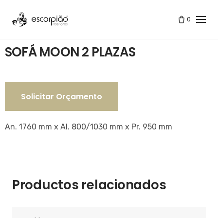
Skip
to
0
Tienda
/
SOFÁ MOON 2 PLAZAS
content
SOFÁ MOON 2 PLAZAS
Solicitar Orçamento
An. 1760 mm x Al. 800/1030 mm x Pr. 950 mm
Productos relacionados