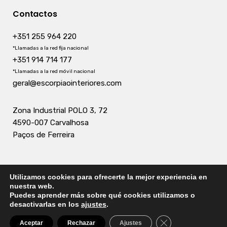
Contactos
+351 255 964 220
*Llamadas a la red fija nacional
+351 914 714 177
*Llamadas a la red móvil nacional
geral@escorpiaointeriores.com
Zona Industrial POLO 3, 72
4590-007 Carvalhosa
Paços de Ferreira
Utilizamos cookies para ofrecerte la mejor experiencia en
nuestra web.
Puedes aprender más sobre qué cookies utilizamos o
desactivarlas en los
ajustes
.
© 2018 Escorpião Interiores. Desenvolvido por:
redboxdesign.pt
Cerrar el banner 
Aceptar
Rechazar
Ajustes