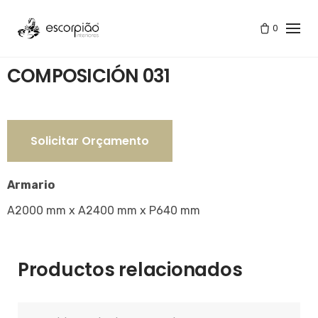
Skip
to
0
Tienda
/
COMPOSICIÓN 031
content
COMPOSICIÓN 031
Solicitar Orçamento
Armario
A2000 mm x A2400 mm x P640 mm
Productos relacionados