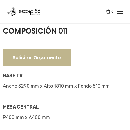
Skip
to
0
Tienda
/
COMPOSICIÓN 011
content
COMPOSICIÓN 011
Solicitar Orçamento
BASE TV
Ancho 3290 mm x Alto 1810 mm x Fondo 510 mm
MESA CENTRAL
P400 mm x A400 mm